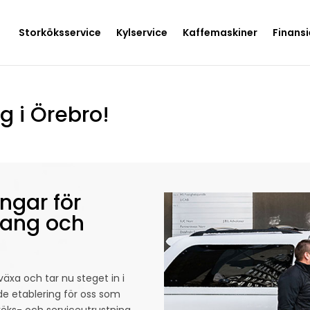
Storköksservice
Kylservice
Kaffemaskiner
Finansi
g i Örebro!
ngar för
urang och
växa och tar nu steget in i
e etablering för oss som
köks- och serviceutrustning.