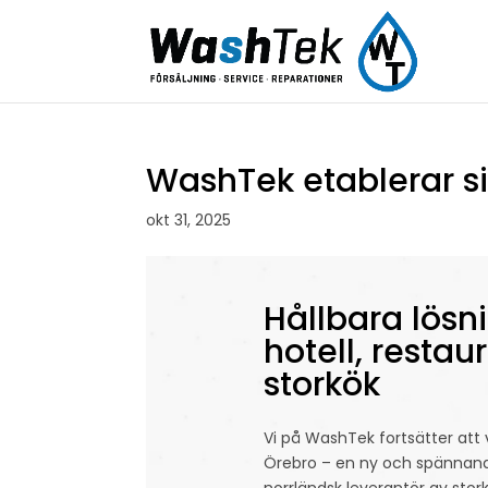
WashTek etablerar si
okt 31, 2025
Hållbara lösni
hotell, resta
storkök
Vi på WashTek fortsätter att 
Örebro – en ny och spännand
norrländsk leverantör av stor