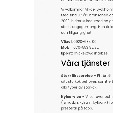
Vi välkomnar Mikael Lyckholm 
Med sina 37 år i branschen 
2003, bidrar Mikael med en g
starkt engagemang. Han är kä
och tillgänglighet.
Växel:
0920-634 00
Mobil:
070-553 82 32
Epost:
micke@washtek.se
Våra tjänster
Storköksservice
– Ett bret
ditt storkök behöver, samt er
alla typer av storkök.
Kylservice
– Vi ser över och
(ismaskin, kylrum, kylbänk) fö
presterar på topp.