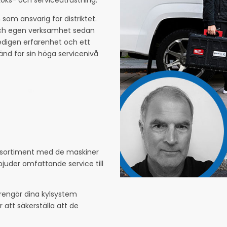
som ansvarig för distriktet.
och egen verksamhet sedan
edigen erfarenhet och ett
nd för sin höga servicenivå
t sortiment med de maskiner
bjuder omfattande service till
 rengör dina kylsystem
r att säkerställa att de